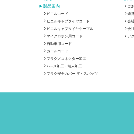
製品案内
ご
ビニルコード
経
ビニルキャプタイヤコード
会
ビニルキャプタイヤケーブル
会
マイクロホン用コード
ア
自動車用コード
カールコード
プラグ／コネクター加工
ハ―ス加工・端末加工
プラグ安全カバー ザ・スパッツ