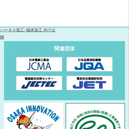
ハーネス加工･端末加工
内で公
開
関連団体