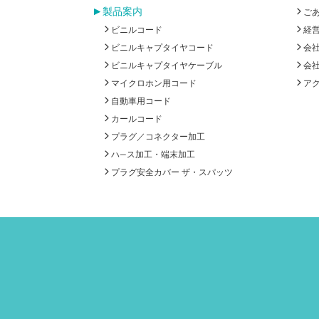
製品案内
ご
ビニルコード
経
ビニルキャプタイヤコード
会
ビニルキャプタイヤケーブル
会
マイクロホン用コード
ア
自動車用コード
カールコード
プラグ／コネクター加工
ハ―ス加工・端末加工
プラグ安全カバー ザ・スパッツ